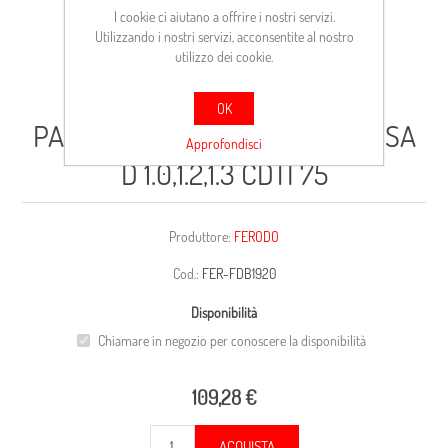
I cookie ci aiutano a offrire i nostri servizi.
Utilizzando i nostri servizi, acconsentite al nostro
utilizzo dei cookie.
OK
PAST.FRENO FRONT OPEL CORSA
Approfondisci
D 1.0,1.2,1.3 CDTI 75
Produttore:
FERODO
Cod.:
FER-FDB1920
Disponibilità
Chiamare in negozio per conoscere la disponibilità
109,28 €
ACQUISTA