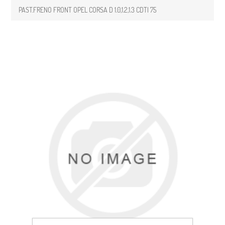
PAST.FRENO FRONT OPEL CORSA D 1.0,1.2,1.3 CDTI 75