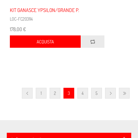
KIT GANASCE YPSILON/GRANDE P.
LOC-FC203114
178,00 €
ACQUISTA
1
2
3
4
5