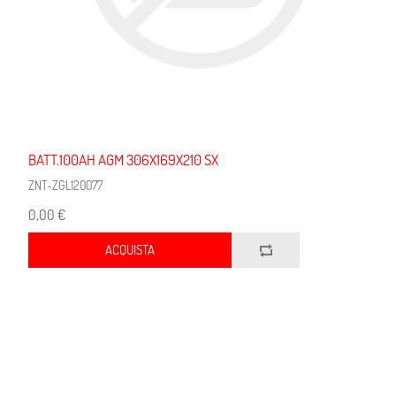
BATT.100AH AGM 306X169X210 SX
ZNT-ZGL120077
0,00 €
ACQUISTA