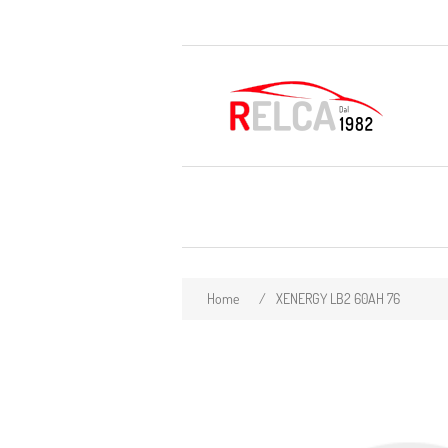
Home
/
XENERGY LB2 60AH 76