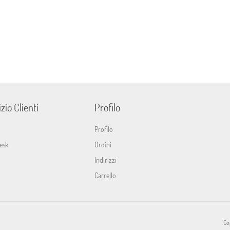
zio Clienti
Profilo
Profilo
esk
Ordini
Indirizzi
Carrello
Cop