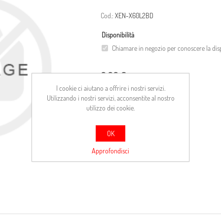
Cod.:
XEN-X60L2BD
Disponibilità
Chiamare in negozio per conoscere la disp
0,00 €
I cookie ci aiutano a offrire i nostri servizi.
Utilizzando i nostri servizi, acconsentite al nostro
ACQUISTA
utilizzo dei cookie.
Confronta
OK
Approfondisci