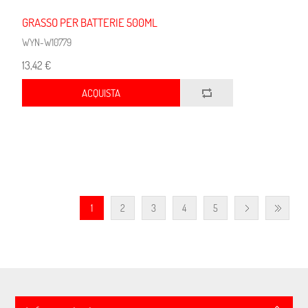
GRASSO PER BATTERIE 500ML
WYN-W10779
13,42 €
ACQUISTA
1
2
3
4
5