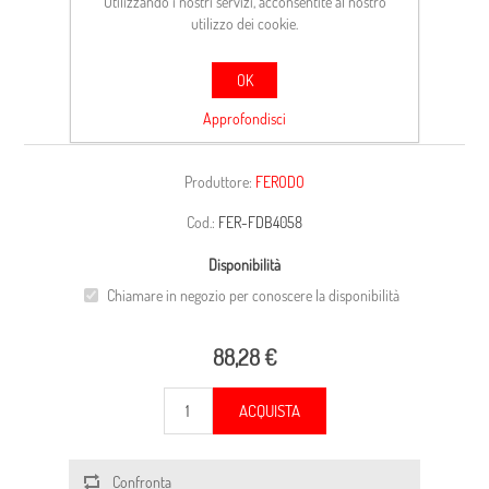
Utilizzando i nostri servizi, acconsentite al nostro
utilizzo dei cookie.
OK
VW TIGUAN
Approfondisci
Produttore:
FERODO
Cod.:
FER-FDB4058
Disponibilità
Chiamare in negozio per conoscere la disponibilità
88,28 €
ACQUISTA
Confronta