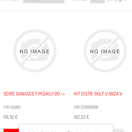
SERIE GANASCE F.M.DAILY 00 ->
KIT DISTR. GOLF V IBIZA V
VIR-034110
VIR-036198119A
69,30 €
182,33 €