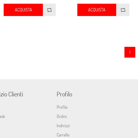
ACQUISTA
ACQUISTA
1
zio Clienti
Profilo
Profilo
esk
Ordini
Indirizzi
Carrello