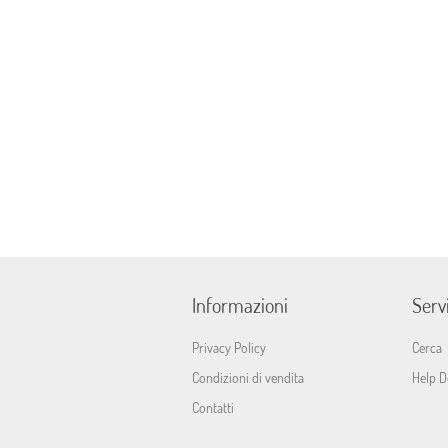
Informazioni
Servi
Privacy Policy
Cerca
Condizioni di vendita
Help D
Contatti