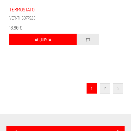
TERMOSTATO
VER-TH507792J
18,80 €
ACQUISTA
1
2