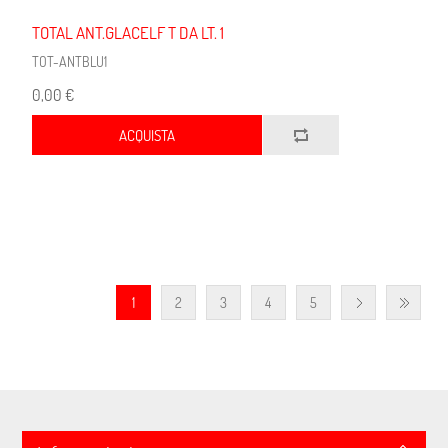
TOTAL ANT.GLACELF T DA LT. 1
TOT-ANTBLU1
0,00 €
ACQUISTA
1
2
3
4
5