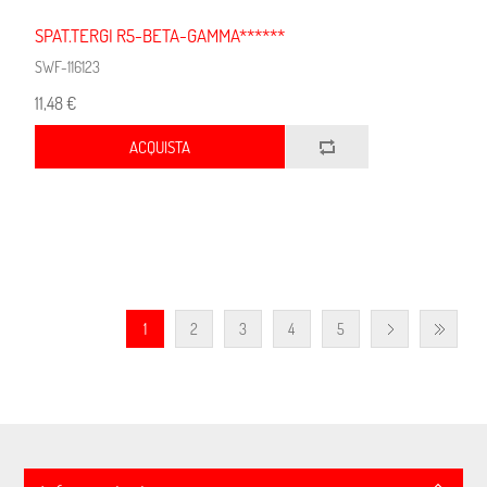
SPAT.TERGI R5-BETA-GAMMA******
SWF-116123
11,48 €
ACQUISTA
1
2
3
4
5