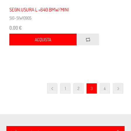
SEGN.USURA L =640 BMW/MINI
SIG-SIWI0905
0,00 €
ACQUISTA
1
2
3
4