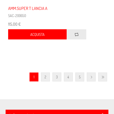
AMM.SUPER T LANCIA A
SAC-200650
115,00 €
ACQUISTA
1
2
3
4
5