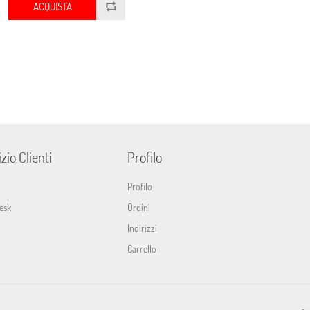
ACQUISTA
zio Clienti
Profilo
Profilo
esk
Ordini
Indirizzi
Carrello