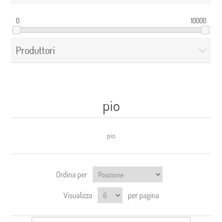
0
10000
Produttori
pio
pio
Ordina per
Visualizza
per pagina