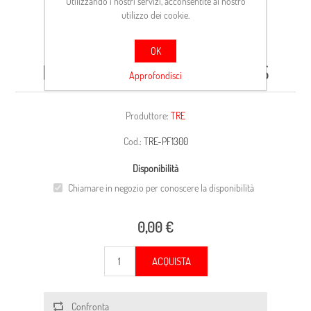
Utilizzando i nostri servizi, acconsentite al nostro
utilizzo dei cookie.
OK
PAST.FR. ANT. TOYOTA YARIS
Approfondisci
Produttore:
TRE
Cod.:
TRE-PF1300
Disponibilità
Chiamare in negozio per conoscere la disponibilità
0,00 €
ACQUISTA
Confronta