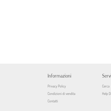
Informazioni
Servi
Privacy Policy
Cerca
Condizioni di vendita
Help D
Contatti