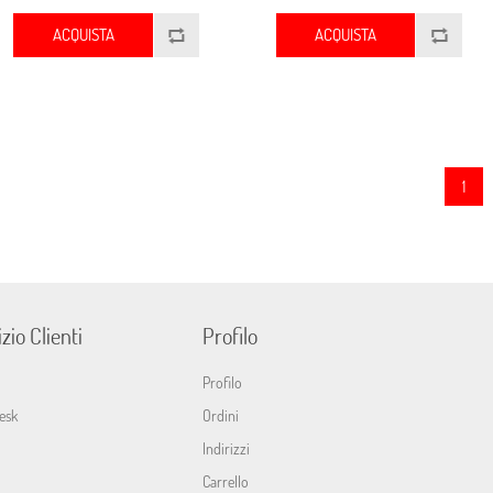
ACQUISTA
ACQUISTA
1
zio Clienti
Profilo
Profilo
esk
Ordini
Indirizzi
Carrello