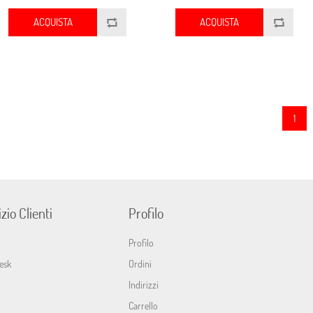
ACQUISTA
ACQUISTA
1
zio Clienti
Profilo
Profilo
esk
Ordini
Indirizzi
Carrello