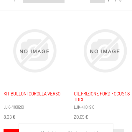
KIT BULLONI COROLLA VERSO
CIL.FRIZIONE FORD FOCUS 1.8
TDCI
LUK-411011210
LUK-411011910
8,03 €
20,65 €