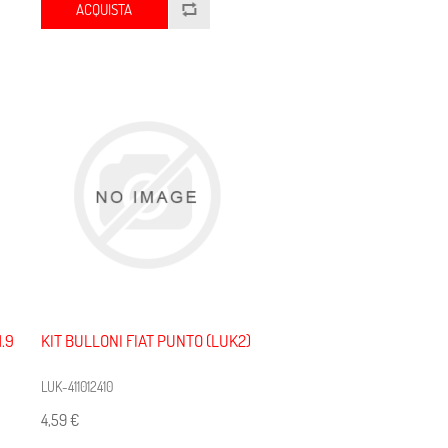
ACQUISTA
.9
KIT BULLONI FIAT PUNTO (LUK2)
LUK-411012410
4,59 €