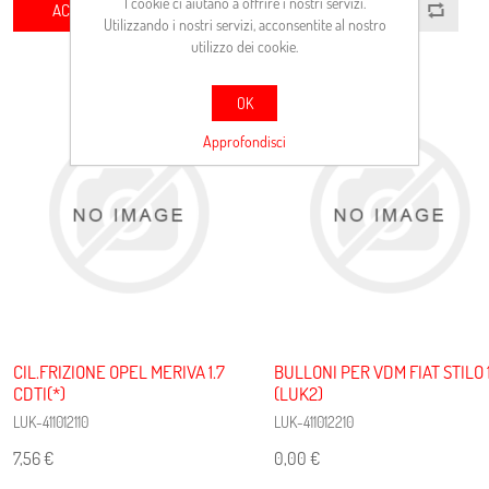
I cookie ci aiutano a offrire i nostri servizi.
ACQUISTA
ACQUISTA
Utilizzando i nostri servizi, acconsentite al nostro
utilizzo dei cookie.
OK
Approfondisci
CIL.FRIZIONE OPEL MERIVA 1.7
BULLONI PER VDM FIAT STILO 1
CDTI(*)
(LUK2)
LUK-411012110
LUK-411012210
7,56 €
0,00 €