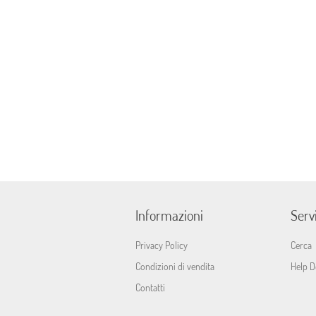
Informazioni
Servi
Privacy Policy
Cerca
Condizioni di vendita
Help D
Contatti