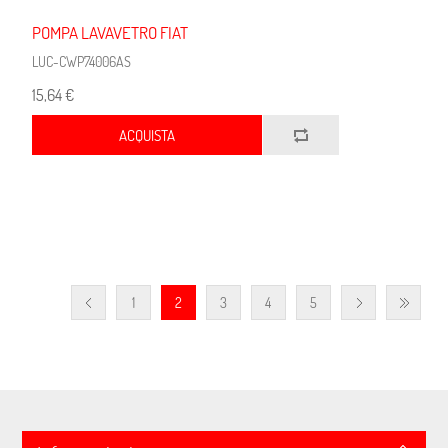
POMPA LAVAVETRO FIAT
LUC-CWP74006AS
15,64 €
ACQUISTA
1
2
3
4
5