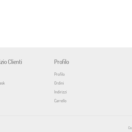
zio Clienti
Profilo
Profilo
esk
Ordini
Indirizzi
Carrello
Cop