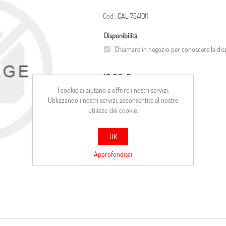
Cod.:
CAL-7541011
Disponibilità
Chiamare in negozio per conoscere la disp
18,00 €
I cookie ci aiutano a offrire i nostri servizi.
Utilizzando i nostri servizi, acconsentite al nostro
ACQUISTA
utilizzo dei cookie.
Confronta
OK
Approfondisci