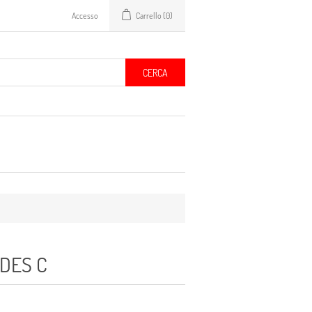
Accesso
Carrello
(0)
CERCA
DES C