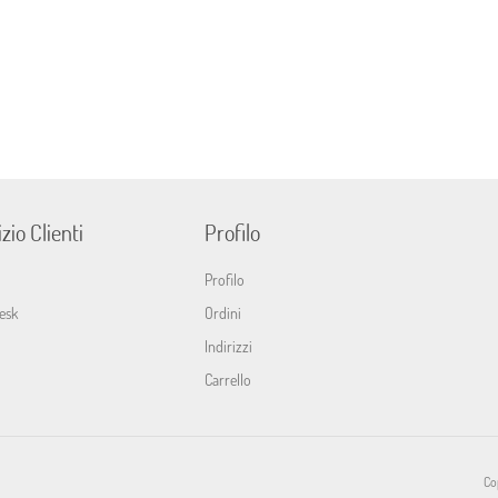
zio Clienti
Profilo
Profilo
esk
Ordini
Indirizzi
Carrello
Cop