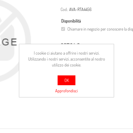
Cod.:
AVA-RTA4456
Disponibilità
Chiamare in negozio per conoscere la disp
237,24 €
I cookie ci aiutano a offrire i nostri servizi.
Utilizzando i nostri servizi, acconsentite al nostro
ACQUISTA
utilizzo dei cookie.
Confronta
OK
Approfondisci