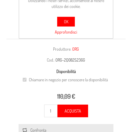
Utilizzando i nostri servizi, acconsentite al nostro
utilizzo dei cookie.
OK
INSONOR.
Approfondisci
Produttore:
ORG
Cod.:
ORG-2Q0825236G
Disponibilità
Chiamare in negozio per conoscere la disponibilità
110,09 €
ACQUISTA
Confronta