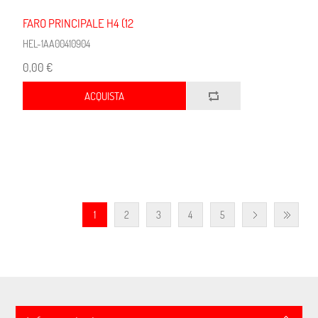
FARO PRINCIPALE H4 (12
HEL-1AA00410904
0,00 €
ACQUISTA
1
2
3
4
5