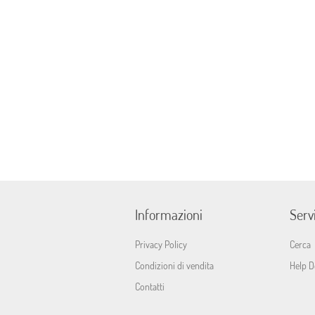
Informazioni
Servi
Privacy Policy
Cerca
Condizioni di vendita
Help D
Contatti