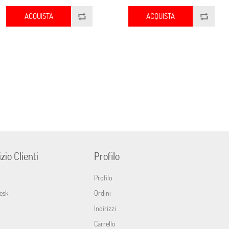
ACQUISTA
ACQUISTA
zio Clienti
Profilo
Profilo
esk
Ordini
Indirizzi
Carrello