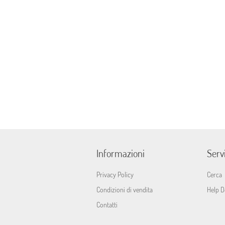
Informazioni
Servi
Privacy Policy
Cerca
Condizioni di vendita
Help D
Contatti