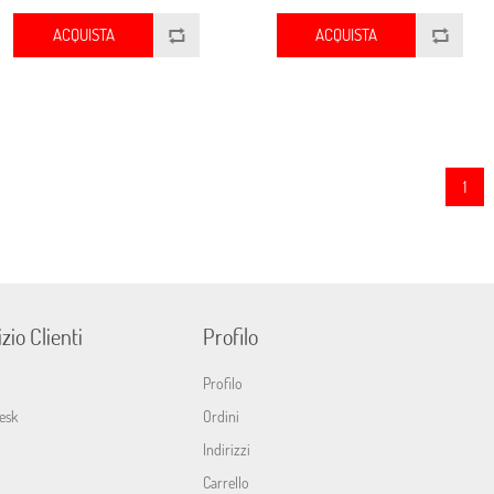
ACQUISTA
ACQUISTA
1
zio Clienti
Profilo
Profilo
esk
Ordini
Indirizzi
Carrello