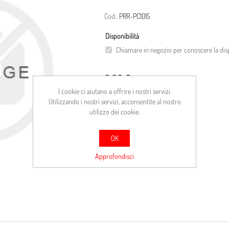
Cod.:
PRR-PC1015
Disponibilità
Chiamare in negozio per conoscere la disp
0,00 €
I cookie ci aiutano a offrire i nostri servizi.
Utilizzando i nostri servizi, acconsentite al nostro
ACQUISTA
utilizzo dei cookie.
Confronta
OK
Approfondisci