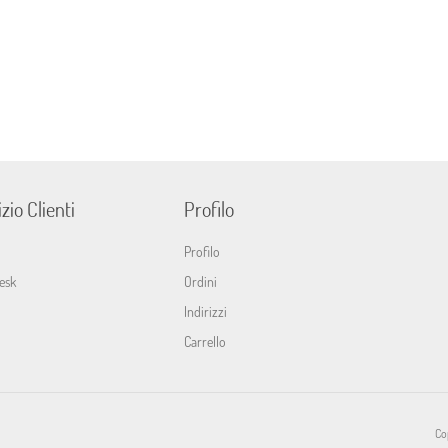
zio Clienti
Profilo
Profilo
esk
Ordini
Indirizzi
Carrello
Cop