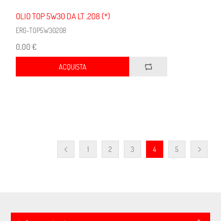
OLIO TOP 5W30 DA LT .208 (*)
ERG-TOP5W30208
0,00 €
ACQUISTA
1
2
3
4
5