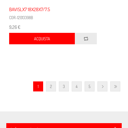
BAVISLX7 18X28X7/7.5
COR-12013398B
9,26 €
ACQUISTA
1
2
3
4
5