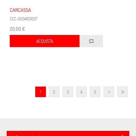
CARCASSA
CCC-0204103037
20,00 €
ACQUISTA
1
2
3
4
5