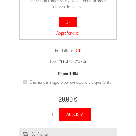
Utilizzando i nostri servizi, acconsentite al nostro
utilizzo dei cookie.
OK
CARCASSA
Approfondisci
Produttore:
CCC
Cod.:
CCC-0986474474
Disponibilità
Chiamare in negozio per conoscere la disponibilità
20,00 €
ACQUISTA
Confronta