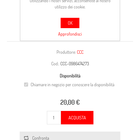
Utilizzando i nostri servizi, acconsentite al nostro
utilizzo dei cookie.
OK
CARCASSA
Approfondisci
Produttore:
CCC
Cod.:
CCC-0986474273
Disponibilità
Chiamare in negozio per conoscere la disponibilità
20,00 €
ACQUISTA
Confronta