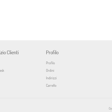
zio Clienti
Profilo
Profilo
esk
Ordini
Indirizzi
Carrello
Cop