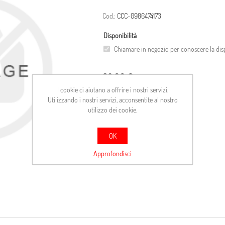
Cod.:
CCC-0986474173
Disponibilità
Chiamare in negozio per conoscere la disp
32,00 €
I cookie ci aiutano a offrire i nostri servizi.
Utilizzando i nostri servizi, acconsentite al nostro
ACQUISTA
utilizzo dei cookie.
Confronta
OK
Approfondisci