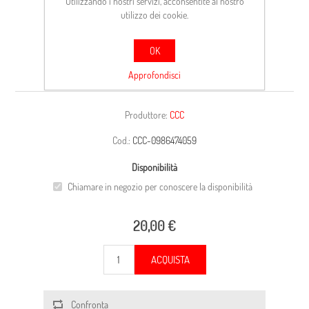
Utilizzando i nostri servizi, acconsentite al nostro
utilizzo dei cookie.
OK
CARCASSA
Approfondisci
Produttore:
CCC
Cod.:
CCC-0986474059
Disponibilità
Chiamare in negozio per conoscere la disponibilità
20,00 €
ACQUISTA
Confronta