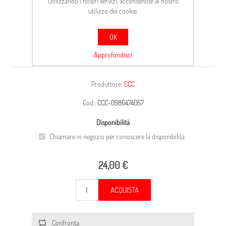
Utilizzando i nostri servizi, acconsentite al nostro
utilizzo dei cookie.
OK
CARCASSA
Approfondisci
Produttore:
CCC
Cod.:
CCC-0986474057
Disponibilità
Chiamare in negozio per conoscere la disponibilità
24,00 €
ACQUISTA
Confronta