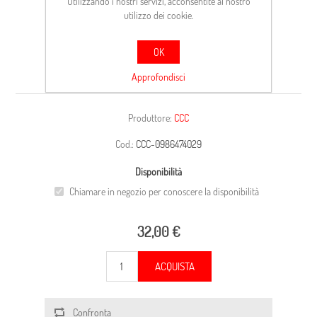
Utilizzando i nostri servizi, acconsentite al nostro
utilizzo dei cookie.
OK
CARCASSA
Approfondisci
Produttore:
CCC
Cod.:
CCC-0986474029
Disponibilità
Chiamare in negozio per conoscere la disponibilità
32,00 €
ACQUISTA
Confronta