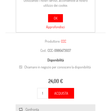
Utilizzando i nostri servizi, acconsentite al nostro
utilizzo dei cookie.
OK
CARCASSA
Approfondisci
Produttore:
CCC
Cod.:
CCC-0986473937
Disponibilità
Chiamare in negozio per conoscere la disponibilità
24,00 €
ACQUISTA
Confronta