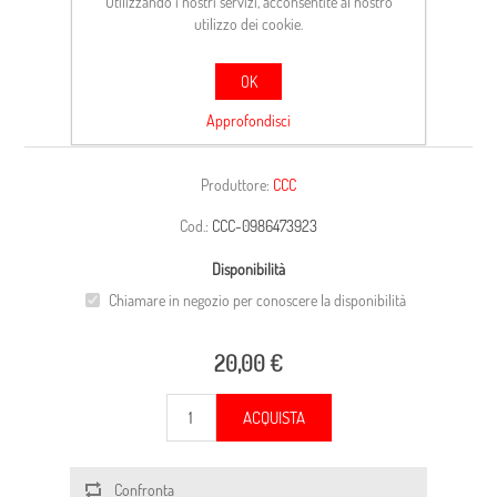
Utilizzando i nostri servizi, acconsentite al nostro
utilizzo dei cookie.
OK
CARCASSA
Approfondisci
Produttore:
CCC
Cod.:
CCC-0986473923
Disponibilità
Chiamare in negozio per conoscere la disponibilità
20,00 €
ACQUISTA
Confronta