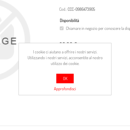
Cod.:
CCC-0986473905
Disponibilità
Chiamare in negozio per conoscere la disp
20,00 €
I cookie ci aiutano a offrire i nostri servizi.
Utilizzando i nostri servizi, acconsentite al nostro
ACQUISTA
utilizzo dei cookie.
Confronta
OK
Approfondisci