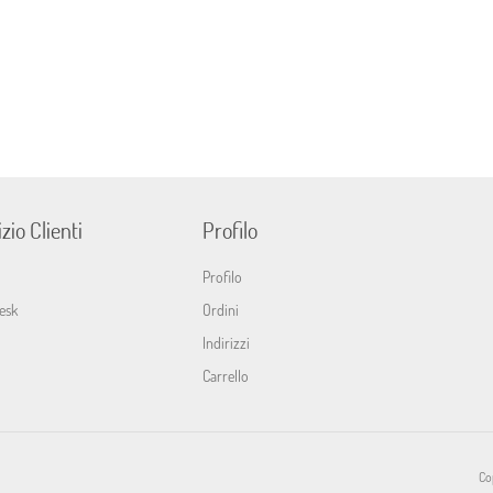
zio Clienti
Profilo
Profilo
esk
Ordini
Indirizzi
Carrello
Cop