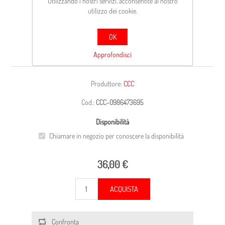
Utilizzando i nostri servizi, acconsentite al nostro
utilizzo dei cookie.
OK
CARCASSA
Approfondisci
Produttore:
CCC
Cod.:
CCC-0986473695
Disponibilità
Chiamare in negozio per conoscere la disponibilità
36,00 €
ACQUISTA
Confronta