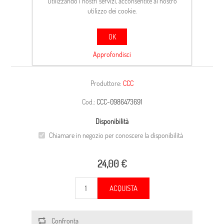
Utilizzando i nostri servizi, acconsentite al nostro
utilizzo dei cookie.
OK
CARCASSA
Approfondisci
Produttore:
CCC
Cod.:
CCC-0986473691
Disponibilità
Chiamare in negozio per conoscere la disponibilità
24,00 €
ACQUISTA
Confronta