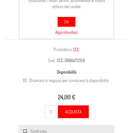
Utilizzando i nostri servizi, acconsentite al nostro
utilizzo dei cookie.
OK
CARCASSA
Approfondisci
Produttore:
CCC
Cod.:
CCC-0986473358
Disponibilità
Chiamare in negozio per conoscere la disponibilità
24,00 €
ACQUISTA
Confronta