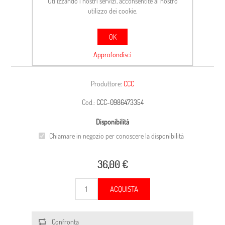
Utilizzando i nostri servizi, acconsentite al nostro
utilizzo dei cookie.
OK
CARCASSA
Approfondisci
Produttore:
CCC
Cod.:
CCC-0986473354
Disponibilità
Chiamare in negozio per conoscere la disponibilità
36,00 €
ACQUISTA
Confronta