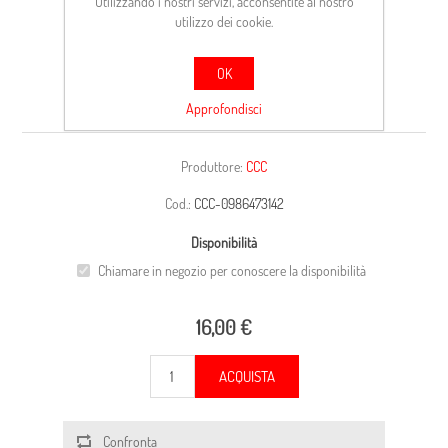
Utilizzando i nostri servizi, acconsentite al nostro
utilizzo dei cookie.
OK
CARCASSA
Approfondisci
Produttore:
CCC
Cod.:
CCC-0986473142
Disponibilità
Chiamare in negozio per conoscere la disponibilità
16,00 €
ACQUISTA
Confronta