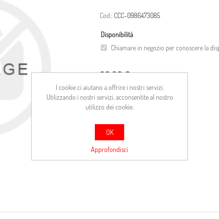
Cod.:
CCC-0986473085
Disponibilità
Chiamare in negozio per conoscere la disp
20,00 €
I cookie ci aiutano a offrire i nostri servizi.
Utilizzando i nostri servizi, acconsentite al nostro
ACQUISTA
utilizzo dei cookie.
Confronta
OK
Approfondisci