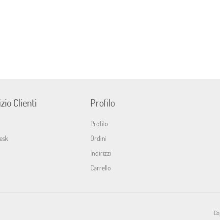
zio Clienti
Profilo
Profilo
esk
Ordini
Indirizzi
Carrello
Cop