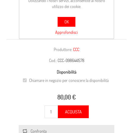
Utilizzando i nostri servizi, acconsentite al nostro
utilizzo dei cookie.
OK
CARCASSA
Approfondisci
Produttore:
CCC
Cod.:
CCC-0986441578
Disponibilità
Chiamare in negozio per conoscere la disponibilità
80,00 €
ACQUISTA
Confronta