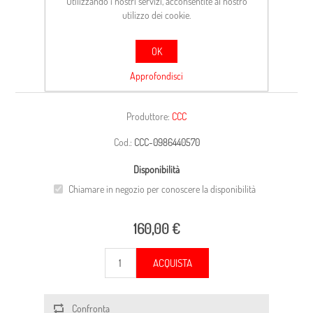
Utilizzando i nostri servizi, acconsentite al nostro
utilizzo dei cookie.
OK
CARCASSA
Approfondisci
Produttore:
CCC
Cod.:
CCC-0986440570
Disponibilità
Chiamare in negozio per conoscere la disponibilità
160,00 €
ACQUISTA
Confronta