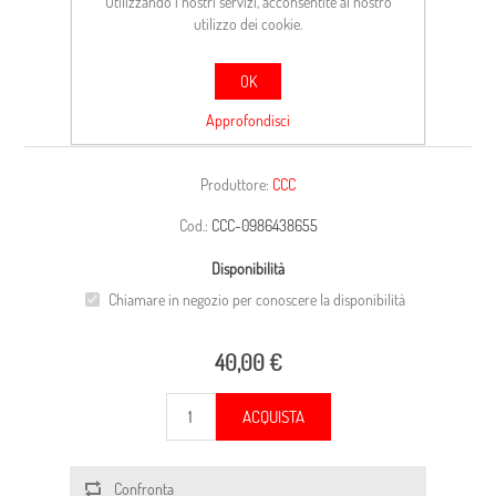
Utilizzando i nostri servizi, acconsentite al nostro
utilizzo dei cookie.
OK
CARCASSA
Approfondisci
Produttore:
CCC
Cod.:
CCC-0986438655
Disponibilità
Chiamare in negozio per conoscere la disponibilità
40,00 €
ACQUISTA
Confronta