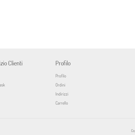
zio Clienti
Profilo
Profilo
esk
Ordini
Indirizzi
Carrello
Cop