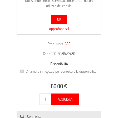
Utilizzando i nostri servizi, acconsentite al nostro
utilizzo dei cookie.
OK
CARCASSA
Approfondisci
Produttore:
CCC
Cod.:
CCC-0986437430
Disponibilità
Chiamare in negozio per conoscere la disponibilità
80,00 €
ACQUISTA
Confronta