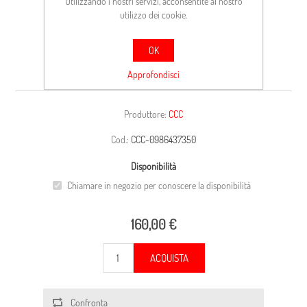
Utilizzando i nostri servizi, acconsentite al nostro
utilizzo dei cookie.
OK
CARCASSA
Approfondisci
Produttore:
CCC
Cod.:
CCC-0986437350
Disponibilità
Chiamare in negozio per conoscere la disponibilità
160,00 €
ACQUISTA
Confronta