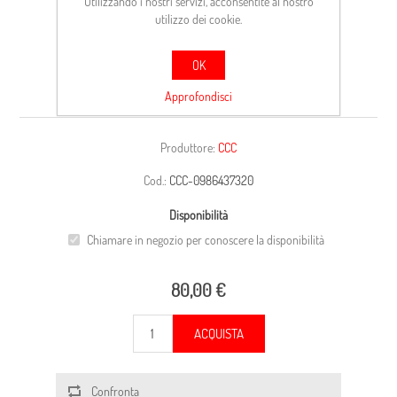
Utilizzando i nostri servizi, acconsentite al nostro
utilizzo dei cookie.
OK
CARCASSA
Approfondisci
Produttore:
CCC
Cod.:
CCC-0986437320
Disponibilità
Chiamare in negozio per conoscere la disponibilità
80,00 €
ACQUISTA
Confronta